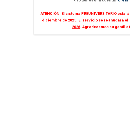
¿No tienes una cuenta?
Crear
ATENCIÓN: El sistema PREUNIVERSITARIO estará 
diciembre de 2025
. El servicio se reanudará el
2026
. Agradecemos su gentil a