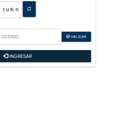
t u K n
VALIDAR
INGRESAR