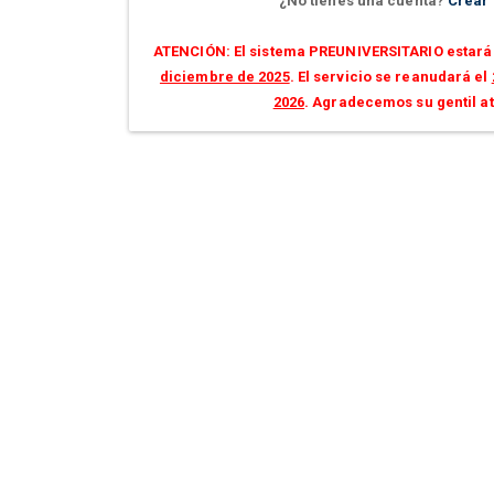
¿No tienes una cuenta?
Crear
ATENCIÓN: El sistema PREUNIVERSITARIO estará 
diciembre de 2025
. El servicio se reanudará el
2026
. Agradecemos su gentil a