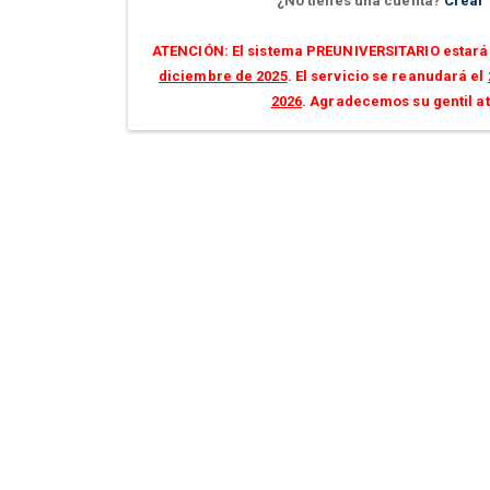
¿No tienes una cuenta?
Crear
ATENCIÓN: El sistema PREUNIVERSITARIO estará 
diciembre de 2025
. El servicio se reanudará el
2026
. Agradecemos su gentil a