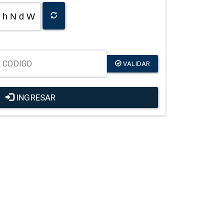
h N d W
VALIDAR
INGRESAR