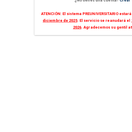
¿No tienes una cuenta?
Crear
ATENCIÓN: El sistema PREUNIVERSITARIO estará 
diciembre de 2025
. El servicio se reanudará el
2026
. Agradecemos su gentil a