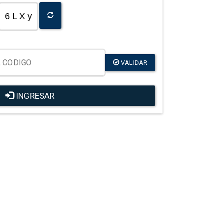
6 L X y
VALIDAR
INGRESAR