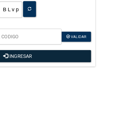
B L v p
VALIDAR
INGRESAR