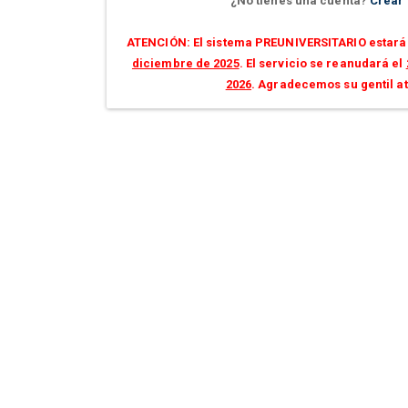
¿No tienes una cuenta?
Crear
ATENCIÓN: El sistema PREUNIVERSITARIO estará 
diciembre de 2025
. El servicio se reanudará el
2026
. Agradecemos su gentil a