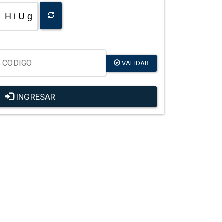
H i U g
VALIDAR
INGRESAR