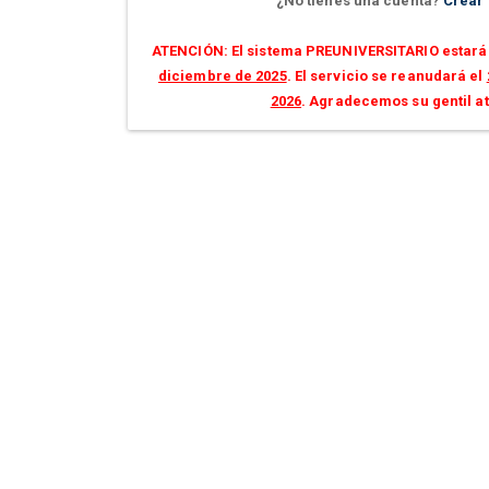
¿No tienes una cuenta?
Crear
ATENCIÓN: El sistema PREUNIVERSITARIO estará 
diciembre de 2025
. El servicio se reanudará el
2026
. Agradecemos su gentil a