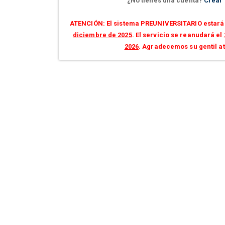
¿No tienes una cuenta?
Crear
ATENCIÓN: El sistema PREUNIVERSITARIO estará 
diciembre de 2025
. El servicio se reanudará el
2026
. Agradecemos su gentil a