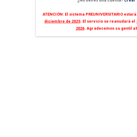
¿No tienes una cuenta?
Crear
ATENCIÓN: El sistema PREUNIVERSITARIO estará 
diciembre de 2025
. El servicio se reanudará el
2026
. Agradecemos su gentil a