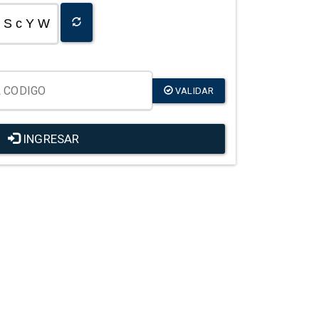
S c Y W
VALIDAR
INGRESAR