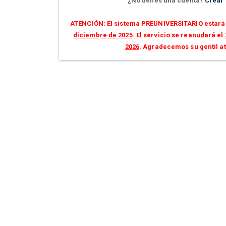
¿No tienes una cuenta?
Crear
ATENCIÓN: El sistema PREUNIVERSITARIO estará 
diciembre de 2025
. El servicio se reanudará el
2026
. Agradecemos su gentil a