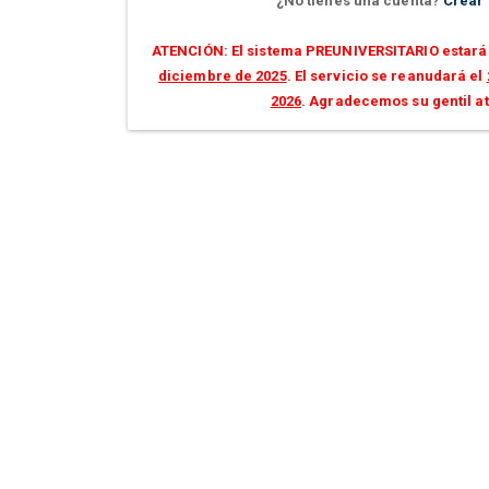
¿No tienes una cuenta?
Crear
ATENCIÓN: El sistema PREUNIVERSITARIO estará 
diciembre de 2025
. El servicio se reanudará el
2026
. Agradecemos su gentil a