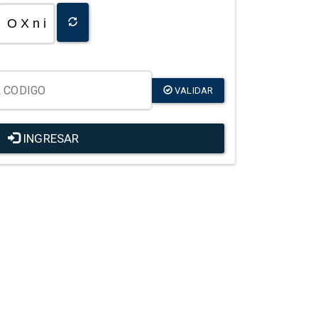
O X n i
VALIDAR
INGRESAR