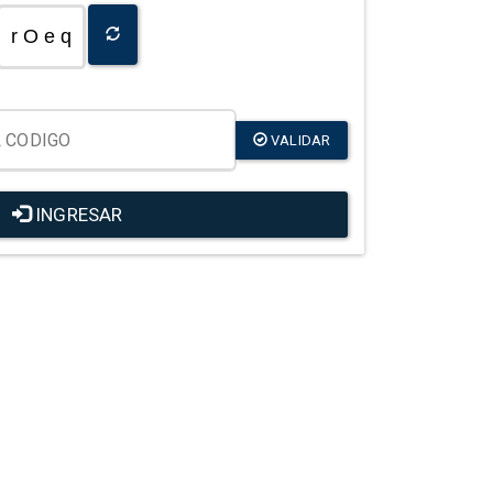
r O e q
VALIDAR
INGRESAR