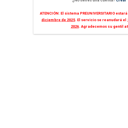
¿No tienes una cuenta?
Crear
ATENCIÓN: El sistema PREUNIVERSITARIO estará 
diciembre de 2025
. El servicio se reanudará el
2026
. Agradecemos su gentil a