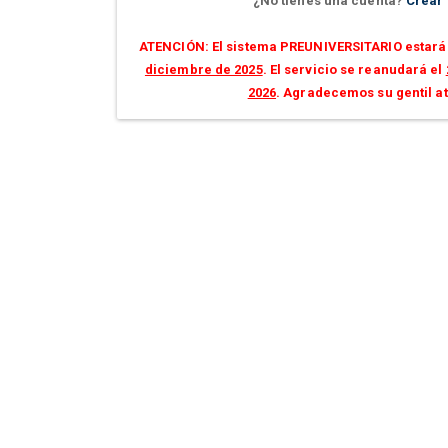
¿No tienes una cuenta?
Crear
ATENCIÓN: El sistema PREUNIVERSITARIO estará 
diciembre de 2025
. El servicio se reanudará el
2026
. Agradecemos su gentil a