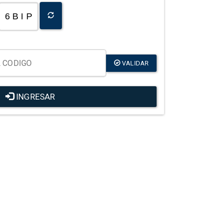
6 B I P
VALIDAR
INGRESAR