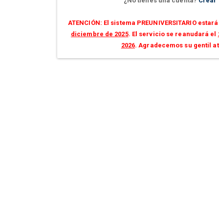
¿No tienes una cuenta?
Crear
ATENCIÓN: El sistema PREUNIVERSITARIO estará 
diciembre de 2025
. El servicio se reanudará el
2026
. Agradecemos su gentil a