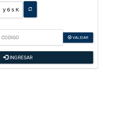
y 6 s K
VALIDAR
INGRESAR