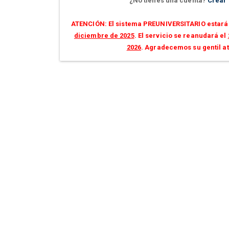
¿No tienes una cuenta?
Crear
ATENCIÓN: El sistema PREUNIVERSITARIO estará 
diciembre de 2025
. El servicio se reanudará el
2026
. Agradecemos su gentil a