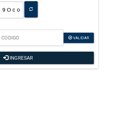
9 O c o
VALIDAR
INGRESAR