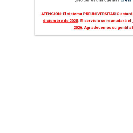
¿No tienes una cuenta?
Crear
ATENCIÓN: El sistema PREUNIVERSITARIO estará 
diciembre de 2025
. El servicio se reanudará el
2026
. Agradecemos su gentil a