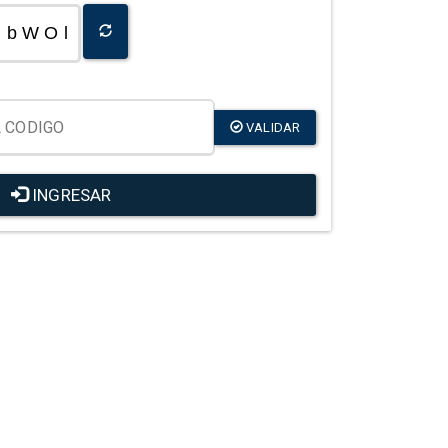
b W O l
VALIDAR
INGRESAR