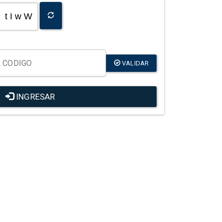
t I w W
VALIDAR
INGRESAR