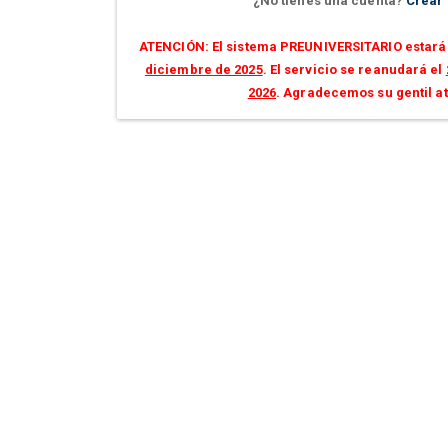
¿No tienes una cuenta?
Crear
ATENCIÓN: El sistema PREUNIVERSITARIO estará 
diciembre de 2025
. El servicio se reanudará el
2026
. Agradecemos su gentil a