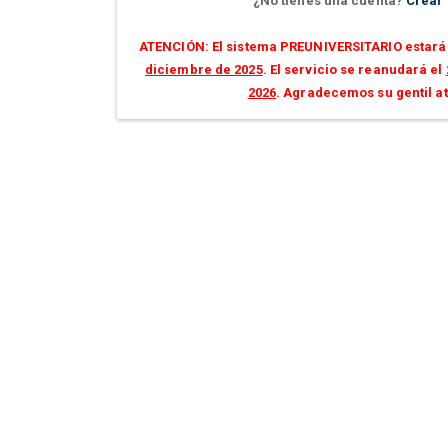
¿No tienes una cuenta?
Crear
ATENCIÓN: El sistema PREUNIVERSITARIO estará 
diciembre de 2025
. El servicio se reanudará el
2026
. Agradecemos su gentil a