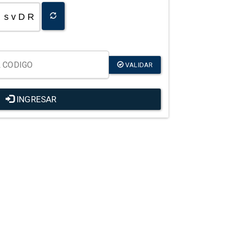
s v D R
VALIDAR
INGRESAR