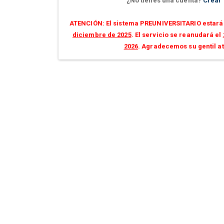
¿No tienes una cuenta?
Crear
ATENCIÓN: El sistema PREUNIVERSITARIO estará 
diciembre de 2025
. El servicio se reanudará el
2026
. Agradecemos su gentil a