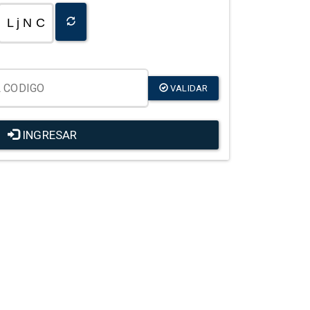
L j N C
VALIDAR
INGRESAR