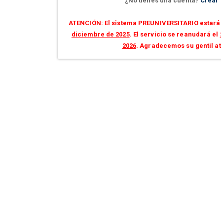
¿No tienes una cuenta?
Crear
ATENCIÓN: El sistema PREUNIVERSITARIO estará 
diciembre de 2025
. El servicio se reanudará el
2026
. Agradecemos su gentil a