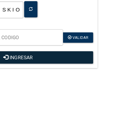
S K I O
VALIDAR
INGRESAR