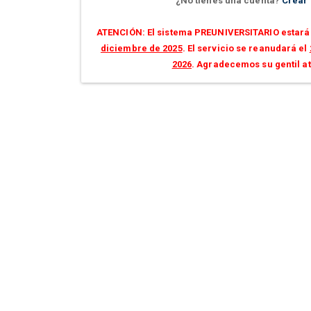
¿No tienes una cuenta?
Crear
ATENCIÓN: El sistema PREUNIVERSITARIO estará 
diciembre de 2025
. El servicio se reanudará el
2026
. Agradecemos su gentil a