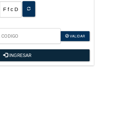
F f c D
VALIDAR
INGRESAR