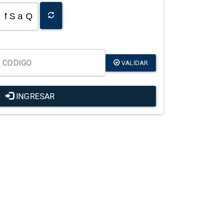
f S a Q
VALIDAR
INGRESAR