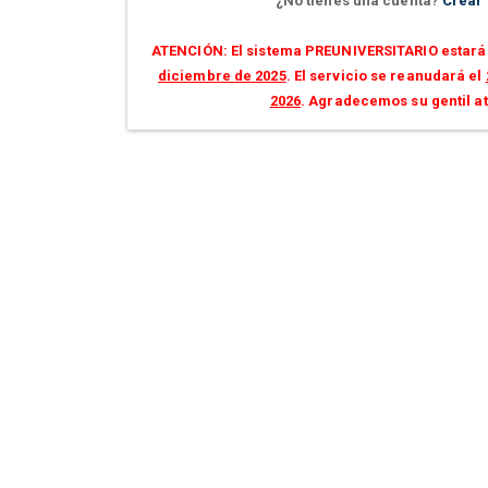
¿No tienes una cuenta?
Crear
ATENCIÓN: El sistema PREUNIVERSITARIO estará 
diciembre de 2025
. El servicio se reanudará el
2026
. Agradecemos su gentil a