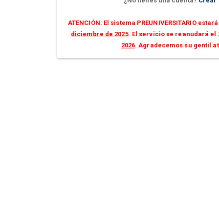
¿No tienes una cuenta?
Crear
ATENCIÓN: El sistema PREUNIVERSITARIO estará 
diciembre de 2025
. El servicio se reanudará el
2026
. Agradecemos su gentil a