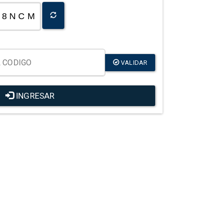
8 N C M
VALIDAR
INGRESAR