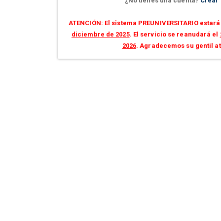
¿No tienes una cuenta?
Crear
ATENCIÓN: El sistema PREUNIVERSITARIO estará 
diciembre de 2025
. El servicio se reanudará el
2026
. Agradecemos su gentil a