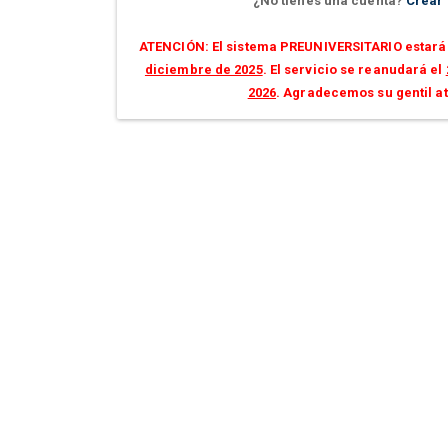
¿No tienes una cuenta?
Crear
ATENCIÓN: El sistema PREUNIVERSITARIO estará 
diciembre de 2025
. El servicio se reanudará el
2026
. Agradecemos su gentil a