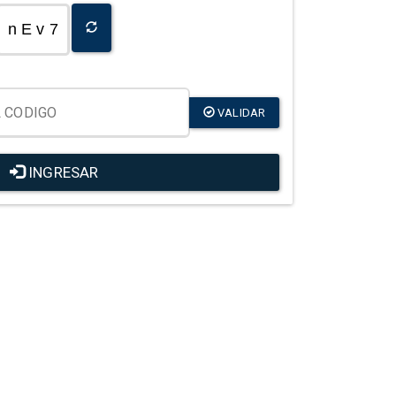
n E v 7
VALIDAR
INGRESAR