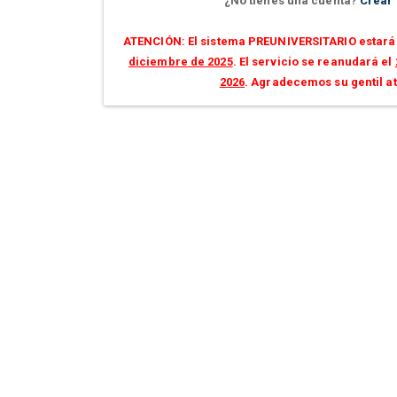
¿No tienes una cuenta?
Crear
ATENCIÓN: El sistema PREUNIVERSITARIO estará 
diciembre de 2025
. El servicio se reanudará el
2026
. Agradecemos su gentil a