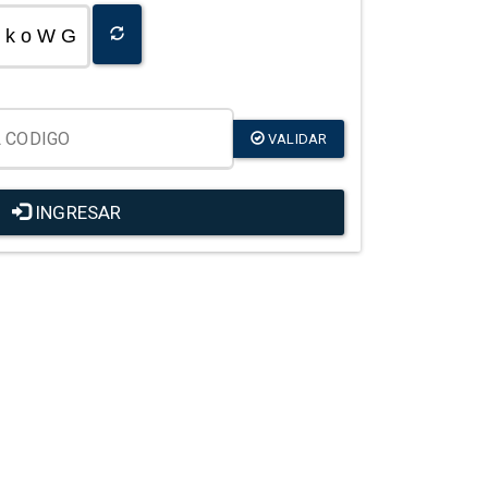
k o W G
VALIDAR
INGRESAR