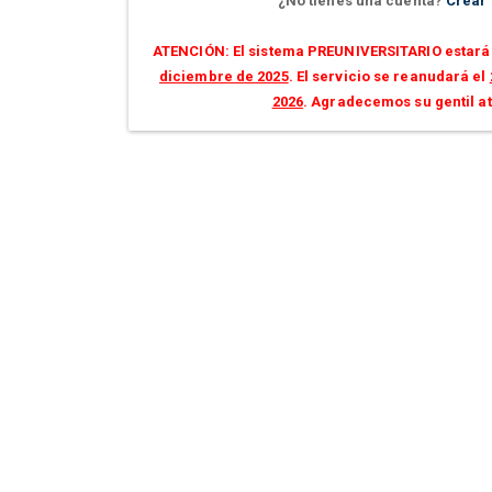
¿No tienes una cuenta?
Crear
ATENCIÓN: El sistema PREUNIVERSITARIO estará 
diciembre de 2025
. El servicio se reanudará el
2026
. Agradecemos su gentil a