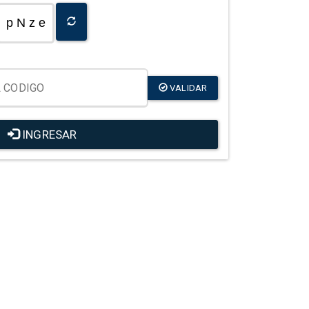
p N z e
VALIDAR
INGRESAR