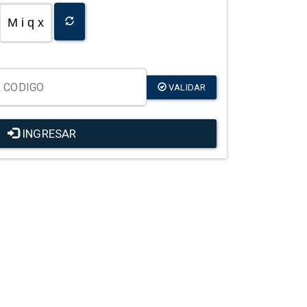
M i q x
VALIDAR
INGRESAR