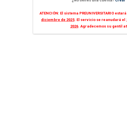
¿No tienes una cuenta?
Crear
ATENCIÓN: El sistema PREUNIVERSITARIO estará 
diciembre de 2025
. El servicio se reanudará el
2026
. Agradecemos su gentil a