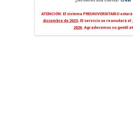
¿No tienes una cuenta?
Crear
ATENCIÓN: El sistema PREUNIVERSITARIO estará 
diciembre de 2025
. El servicio se reanudará el
2026
. Agradecemos su gentil a