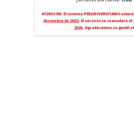
¿No tienes una cuenta?
Crear
ATENCIÓN: El sistema PREUNIVERSITARIO estará 
diciembre de 2025
. El servicio se reanudará el
2026
. Agradecemos su gentil a