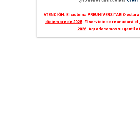
¿No tienes una cuenta?
Crear
ATENCIÓN: El sistema PREUNIVERSITARIO estará 
diciembre de 2025
. El servicio se reanudará el
2026
. Agradecemos su gentil a