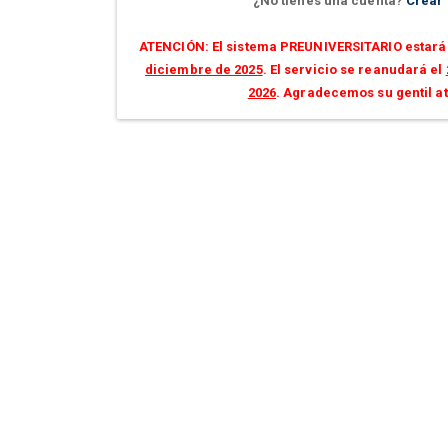
¿No tienes una cuenta?
Crear
ATENCIÓN: El sistema PREUNIVERSITARIO estará 
diciembre de 2025
. El servicio se reanudará el
2026
. Agradecemos su gentil a