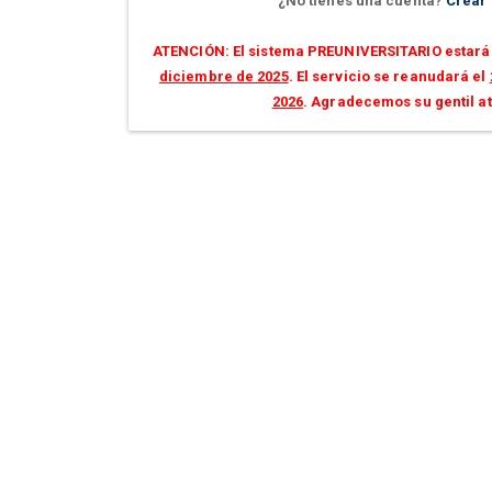
¿No tienes una cuenta?
Crear
ATENCIÓN: El sistema PREUNIVERSITARIO estará 
diciembre de 2025
. El servicio se reanudará el
2026
. Agradecemos su gentil a