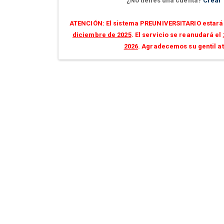
¿No tienes una cuenta?
Crear
ATENCIÓN: El sistema PREUNIVERSITARIO estará 
diciembre de 2025
. El servicio se reanudará el
2026
. Agradecemos su gentil a