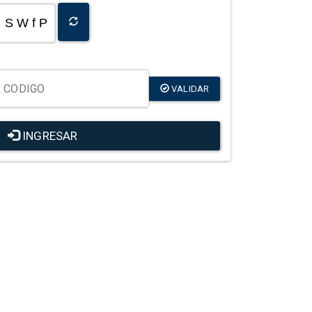
S W f P
VALIDAR
INGRESAR