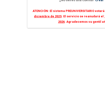
¿No tienes una cuenta?
Crear
ATENCIÓN: El sistema PREUNIVERSITARIO estará 
diciembre de 2025
. El servicio se reanudará el
2026
. Agradecemos su gentil a