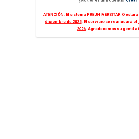
¿No tienes una cuenta?
Crear
ATENCIÓN: El sistema PREUNIVERSITARIO estará 
diciembre de 2025
. El servicio se reanudará el
2026
. Agradecemos su gentil a