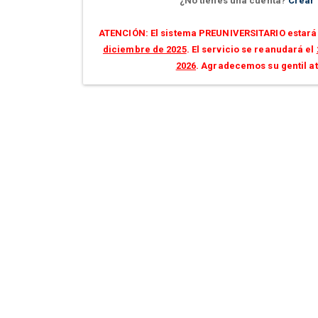
¿No tienes una cuenta?
Crear
ATENCIÓN: El sistema PREUNIVERSITARIO estará 
diciembre de 2025
. El servicio se reanudará el
2026
. Agradecemos su gentil a