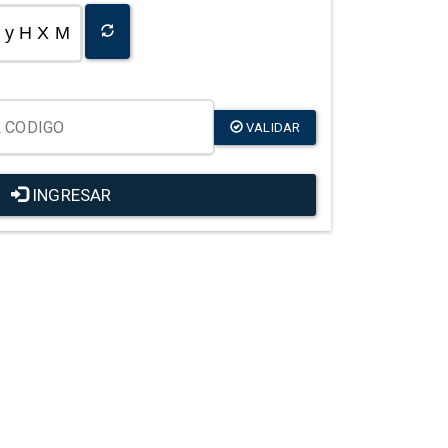
y H X M
VALIDAR
INGRESAR