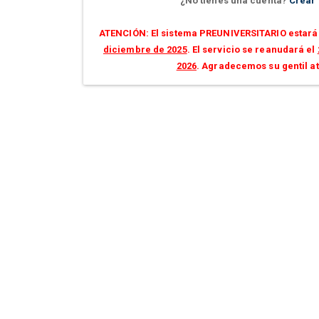
¿No tienes una cuenta?
Crear
ATENCIÓN: El sistema PREUNIVERSITARIO estará 
diciembre de 2025
. El servicio se reanudará el
2026
. Agradecemos su gentil a