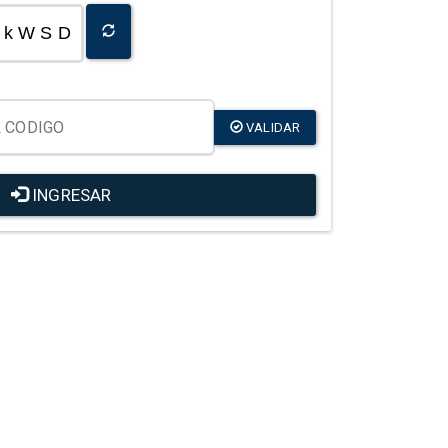
k W S D
VALIDAR
INGRESAR