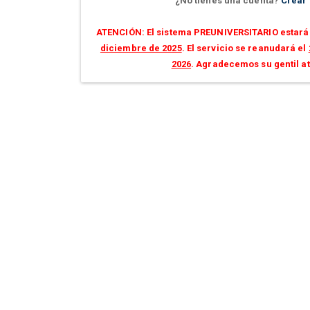
¿No tienes una cuenta?
Crear
ATENCIÓN: El sistema PREUNIVERSITARIO estará 
diciembre de 2025
. El servicio se reanudará el
2026
. Agradecemos su gentil a