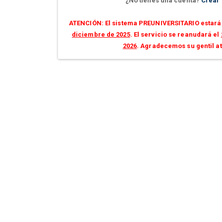
¿No tienes una cuenta?
Crear
ATENCIÓN: El sistema PREUNIVERSITARIO estará 
diciembre de 2025
. El servicio se reanudará el
2026
. Agradecemos su gentil a