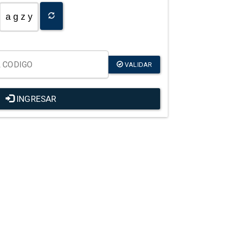
a g z y
VALIDAR
INGRESAR