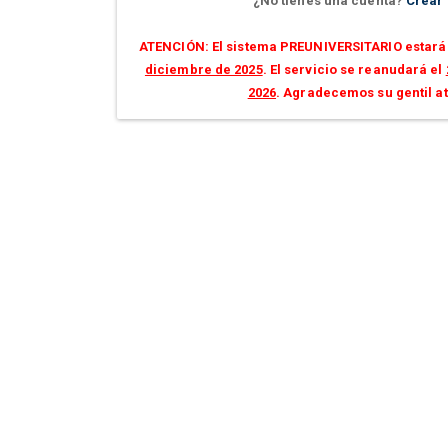
¿No tienes una cuenta?
Crear
ATENCIÓN: El sistema PREUNIVERSITARIO estará 
diciembre de 2025
. El servicio se reanudará el
2026
. Agradecemos su gentil a