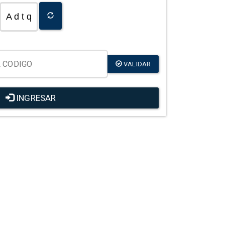
A d t q
VALIDAR
INGRESAR