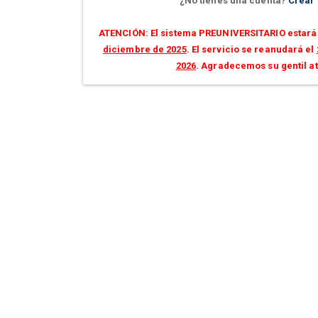
¿No tienes una cuenta?
Crear
ATENCIÓN: El sistema PREUNIVERSITARIO estará 
diciembre de 2025
. El servicio se reanudará el
2026
. Agradecemos su gentil a