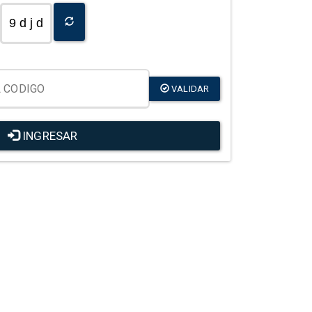
9 d j d
VALIDAR
INGRESAR