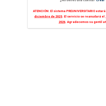
¿No tienes una cuenta?
Crear
ATENCIÓN: El sistema PREUNIVERSITARIO estará 
diciembre de 2025
. El servicio se reanudará el
2026
. Agradecemos su gentil a