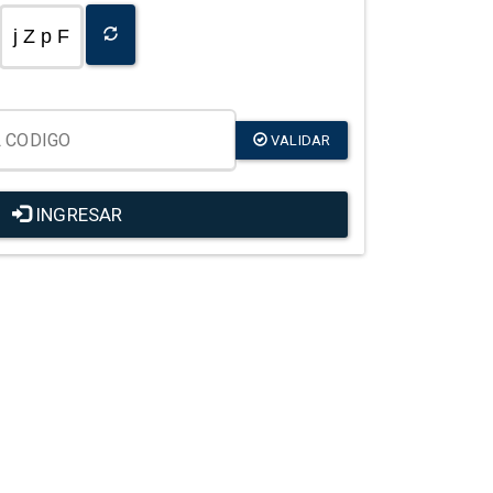
j Z p F
VALIDAR
INGRESAR