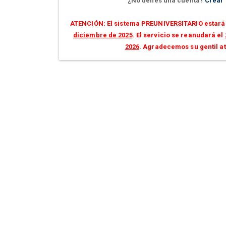
¿No tienes una cuenta?
Crear
ATENCIÓN: El sistema PREUNIVERSITARIO estará 
diciembre de 2025
. El servicio se reanudará el
2026
. Agradecemos su gentil a