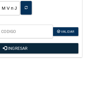
M V n J
VALIDAR
INGRESAR