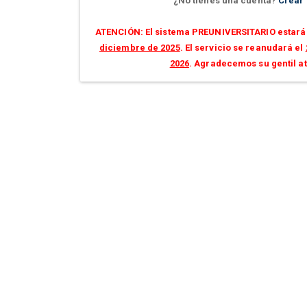
¿No tienes una cuenta?
Crear
ATENCIÓN: El sistema PREUNIVERSITARIO estará 
diciembre de 2025
. El servicio se reanudará el
2026
. Agradecemos su gentil a