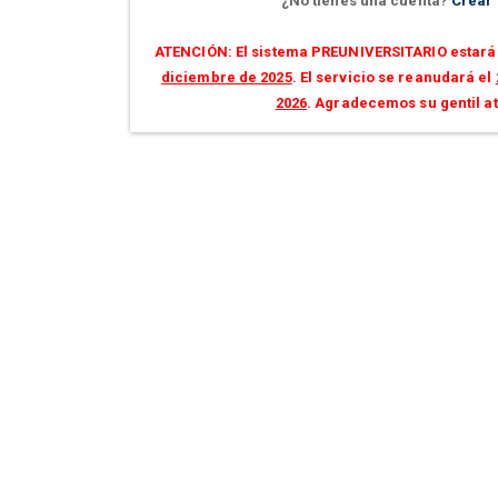
¿No tienes una cuenta?
Crear
ATENCIÓN: El sistema PREUNIVERSITARIO estará 
diciembre de 2025
. El servicio se reanudará el
2026
. Agradecemos su gentil a