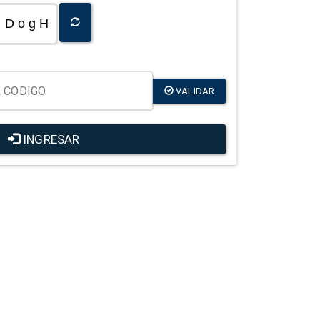
D o g H
VALIDAR
INGRESAR