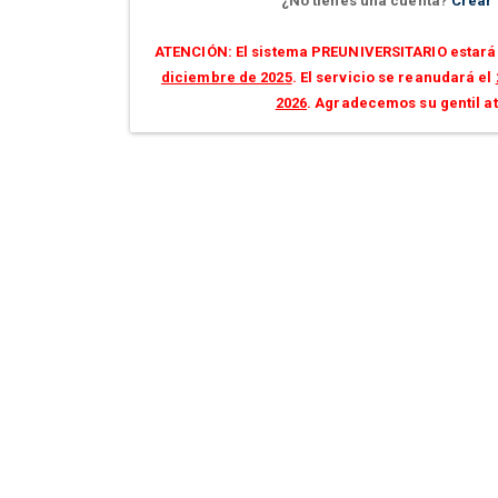
¿No tienes una cuenta?
Crear
ATENCIÓN: El sistema PREUNIVERSITARIO estará 
diciembre de 2025
. El servicio se reanudará el
2026
. Agradecemos su gentil a