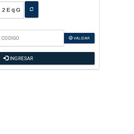
2 E q G
VALIDAR
INGRESAR