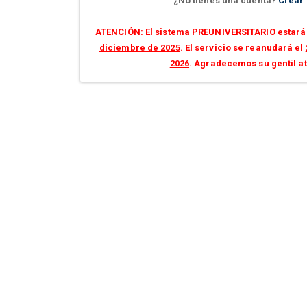
¿No tienes una cuenta?
Crear
ATENCIÓN: El sistema PREUNIVERSITARIO estará 
diciembre de 2025
. El servicio se reanudará el
2026
. Agradecemos su gentil a