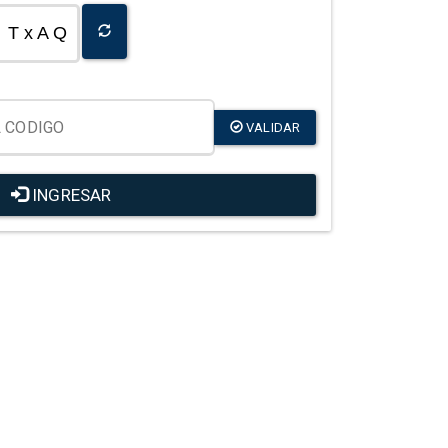
T x A Q
VALIDAR
INGRESAR