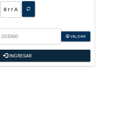
8 r r A
VALIDAR
INGRESAR