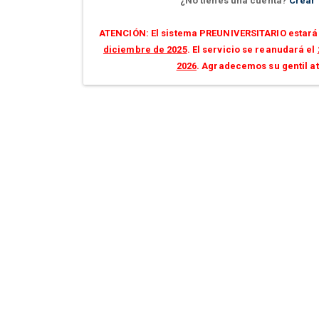
¿No tienes una cuenta?
Crear
ATENCIÓN: El sistema PREUNIVERSITARIO estará 
diciembre de 2025
. El servicio se reanudará el
2026
. Agradecemos su gentil a