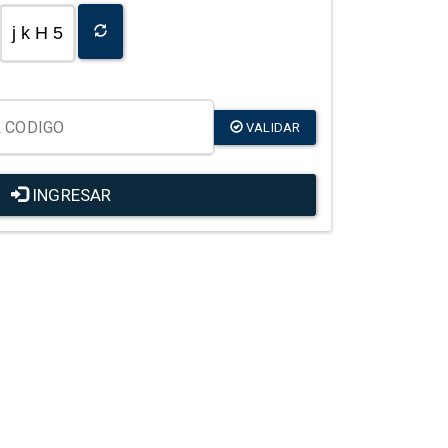
j k H 5
VALIDAR
INGRESAR