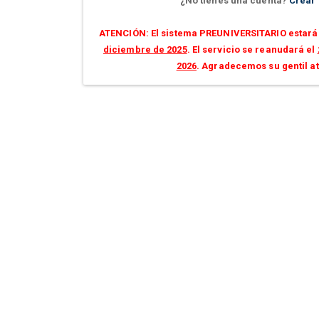
¿No tienes una cuenta?
Crear
ATENCIÓN: El sistema PREUNIVERSITARIO estará 
diciembre de 2025
. El servicio se reanudará el
2026
. Agradecemos su gentil a