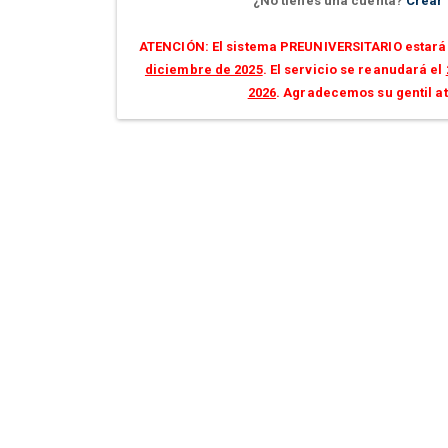
¿No tienes una cuenta?
Crear
ATENCIÓN: El sistema PREUNIVERSITARIO estará 
diciembre de 2025
. El servicio se reanudará el
2026
. Agradecemos su gentil a